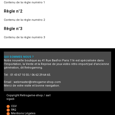
Contenu de la règle numéro 1
Règle n°2
Contenu de la règle numéro 2
Règle n°3
Contenu de la règle numéro 3
QUI SOMMES NOUS ?
Notre nouvelle boutique au 41 Rue Basfroi Paris 11è est spécialisée dans
l'Importation, la Vente et la Reprise de jeux vidéo rétro import/pal d'ancienne
génération, dit Retrogaming.
Tél : 01 43 67 10 55 / 06 62 29 64 65.
Email :
webmaster@retrogame-shop.com
Merci de votre visite et bonne navigation.
Copyright Retrogame-shop / sarl
vigadi
CGV
FAQ
Mentions Légales