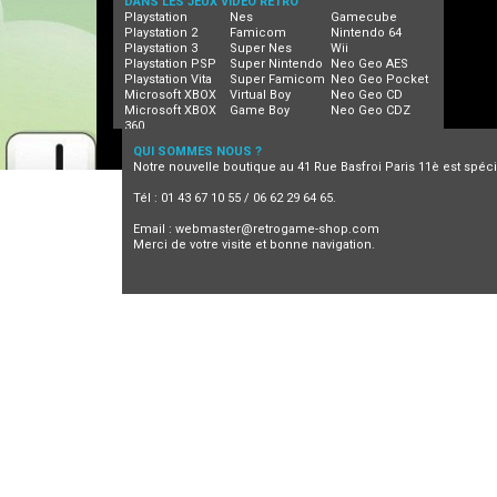
DANS LES JEUX VIDEO RETRO
Playstation
Nes
Gamecube
Playstation 2
Famicom
Nintendo 64
Playstation 3
Super Nes
Wii
Playstation PSP
Super Nintendo
Neo Geo AES
Playstation Vita
Super Famicom
Neo Geo Pocket
Microsoft XBOX
Virtual Boy
Neo Geo CD
Microsoft XBOX
Game Boy
Neo Geo CDZ
360
QUI SOMMES NOUS ?
Notre nouvelle boutique au 41 Rue Basfroi Paris 11è est spécia
Tél : 01 43 67 10 55 / 06 62 29 64 65.
Email :
webmaster@retrogame-shop.com
Merci de votre visite et bonne navigation.
Jeux video retro
Retrogaming
Neo Geo