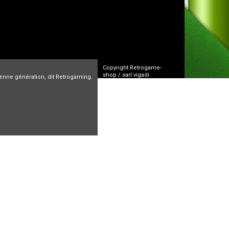
Copyright Retrogame-
shop / sarl vigadi
cienne génération, dit Retrogaming.
CGV
FAQ
Mentions Légales
n
Arcade
Vente jeux video
Jeux oldies