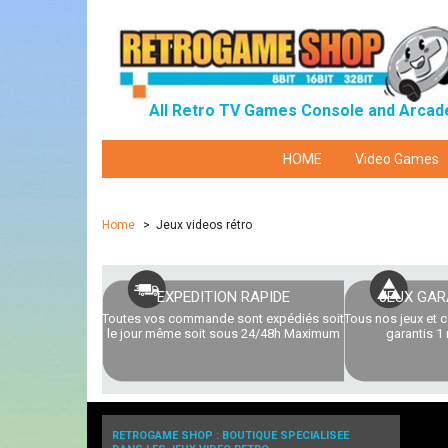
All Retro TV Games Console and Arcad
HOME
Video Games
Home
>
Jeux videos rétro
EXPEDITION RAPIDE
JEUX GAR
Toutes vos commande sont expédiés soit
Tous nos jeux et 
le jour même soit sous 24/48h Maximum
garantis 1 
RETROGAME SHOP : BOUTIQUE SPECIALISEE