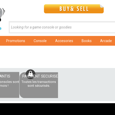
e
Promotions
Console
Accesories
Books
Arcade
ANTIS
PAIEMENT SECURISE
consoles sont
Toutes les transactions
mois !
sont sécurisés.