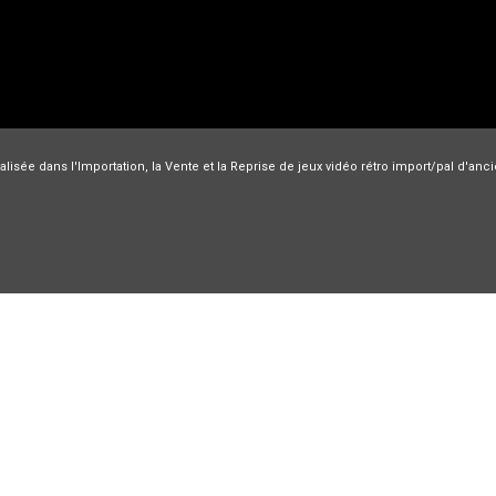
lisée dans l'Importation, la Vente et la Reprise de jeux vidéo rétro import/pal d'an
Nec PC engine
Nintendo
Jeux Super Famicom
Sega
Playstatio