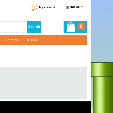
English
My account
0
Goodies
MUSIQUE