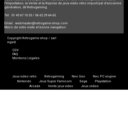
l'Importation, la Vente et la Reprise de jeux vidéo rétro import/pal d'ancienne
génération, dit Retrogaming.
Tél : 01 43 67 10 55 / 06 62 29 64 65.
Email :
webmaster@retrogame-shop.com
Merci de votre visite et bonne navigation.
Copyright Retrogame-shop / sarl
vigadi
CGV
FAQ
Mentions Légales
Jeux video retro
Retrogaming
Neo Geo
Nec PC engine
Nintendo
Jeux Super Famicom
Sega
Playstation
Arcade
Vente jeux video
Jeux oldies