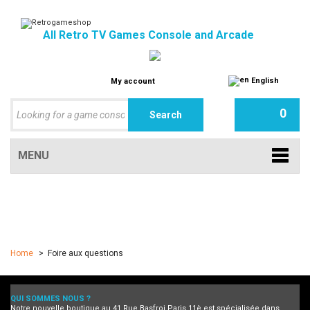
All Retro TV Games Console and Arcade
English
My account
0
MENU
Home
>
Foire aux questions
QUI SOMMES NOUS ?
Notre nouvelle boutique au 41 Rue Basfroi Paris 11è est spécialisée dans