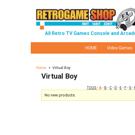
All Retro TV Games Console and Arcad
HOME
Video Games
Home
>
Virtual Boy
Virtual Boy
TOUS
-
A
-
B
-
C
-
D
-
E
-
F
-
G
-
No new products.