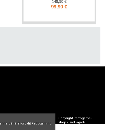
149,90 €
99,90 €
Add to cart
Copyright Retrogame-
shop / sarl vigadi
cienne génération, dit Retrogaming.