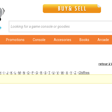
e
Promotions
Console
Accesories
Books
Arcade
retour à 
H
-
I
-
J
-
K
-
L
-
M
-
N
-
O
-
P
-
Q
-
R
-
S
-
T
-
U
-
V
-
W
-
X
-
Y
-
Z
-
Chiffres