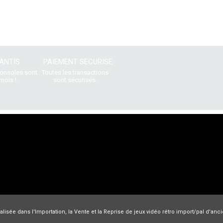
ANTIS
PAIEMENT SECURISE
consoles sont
Toutes les transactions
mois !
sont sécurisés.
lisée dans l'Importation, la Vente et la Reprise de jeux vidéo rétro import/pal d'an