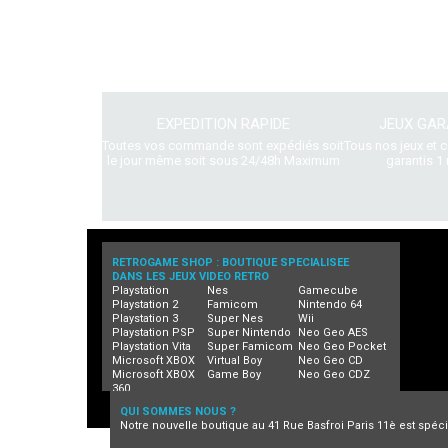
EXPEDITION RAPIDE
JEUX GAR
Toutes vos commande sont expédiés soit
Tous nos jeux et 
le jour même soit sous 24/48h Maximum
garantis 1 
RETROGAME SHOP : BOUTIQUE SPECIALISEE
DANS LES JEUX VIDEO RETRO
Playstation
Nes
Gamecube
Playstation 2
Famicom
Nintendo 64
Playstation 3
Super Nes
Wii
Playstation PSP
Super Nintendo
Neo Geo AES
Playstation Vita
Super Famicom
Neo Geo Pocket
Microsoft XBOX
Virtual Boy
Neo Geo CD
Microsoft XBOX
Game Boy
Neo Geo CDZ
360
QUI SOMMES NOUS ?
Notre nouvelle boutique au 41 Rue Basfroi Paris 11è est spécia