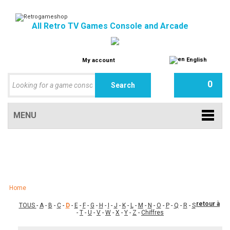
All Retro TV Games Console and Arcade
English
My account
0
MENU
Home
retour à
TOUS
-
A
-
B
-
C
-
D
-
E
-
F
-
G
-
H
-
I
-
J
-
K
-
L
-
M
-
N
-
O
-
P
-
Q
-
R
-
S
-
T
-
U
-
V
-
W
-
X
-
Y
-
Z
-
Chiffres