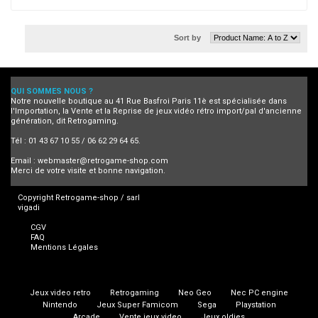
Sort by
QUI SOMMES NOUS ?
Notre nouvelle boutique au 41 Rue Basfroi Paris 11è est spécialisée dans
l'Importation, la Vente et la Reprise de jeux vidéo rétro import/pal d'ancienne
génération, dit Retrogaming.
Tél : 01 43 67 10 55 / 06 62 29 64 65.
Email :
webmaster@retrogame-shop.com
Merci de votre visite et bonne navigation.
Copyright Retrogame-shop / sarl
vigadi
CGV
FAQ
Mentions Légales
Jeux video retro
Retrogaming
Neo Geo
Nec PC engine
Nintendo
Jeux Super Famicom
Sega
Playstation
Arcade
Vente jeux video
Jeux oldies