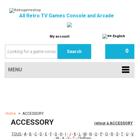
All Retro TV Games Console and Arcade
English
My account
0
MENU
Home
>
ACCESSORY
ACCESSORY
retour à ACCESSORY
TOUS
-
A
-
B
-
C
-
D
-
E
-
F
-
G
-
H
-
I
-
J
-
K
-
L
-
M
-
N
-
O
-
P
-
Q
-
R
-
S
-
T
-
U
-
V
-
W
-
X
-
Y
-
Z
-
Chiffres