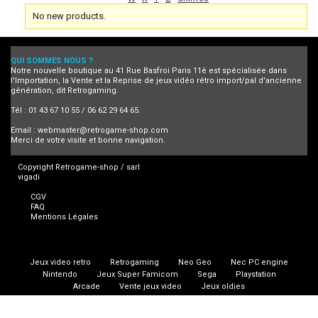
No new products.
QUI SOMMES NOUS ?
Notre nouvelle boutique au 41 Rue Basfroi Paris 11è est spécialisée dans
l'Importation, la Vente et la Reprise de jeux vidéo rétro import/pal d'ancienne
génération, dit Retrogaming.
Tél : 01 43 67 10 55 / 06 62 29 64 65.
Email :
webmaster@retrogame-shop.com
Merci de votre visite et bonne navigation.
Copyright Retrogame-shop / sarl
vigadi
CGV
FAQ
Mentions Légales
Jeux video retro
Retrogaming
Neo Geo
Nec PC engine
Nintendo
Jeux Super Famicom
Sega
Playstation
Arcade
Vente jeux video
Jeux oldies