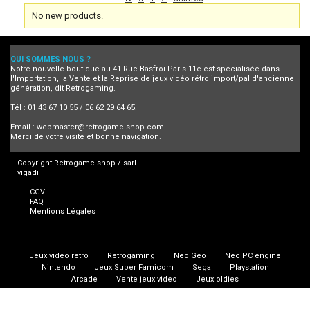
No new products.
QUI SOMMES NOUS ?
Notre nouvelle boutique au 41 Rue Basfroi Paris 11è est spécialisée dans
l'Importation, la Vente et la Reprise de jeux vidéo rétro import/pal d'ancienne
génération, dit Retrogaming.
Tél : 01 43 67 10 55 / 06 62 29 64 65.
Email :
webmaster@retrogame-shop.com
Merci de votre visite et bonne navigation.
Copyright Retrogame-shop / sarl
vigadi
CGV
FAQ
Mentions Légales
Jeux video retro
Retrogaming
Neo Geo
Nec PC engine
Nintendo
Jeux Super Famicom
Sega
Playstation
Arcade
Vente jeux video
Jeux oldies