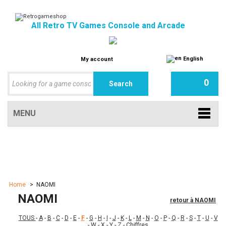
All Retro TV Games Console and Arcade
English
My account
0
MENU
Home
>
NAOMI
NAOMI
retour à NAOMI
TOUS
-
A
-
B
-
C
-
D
-
E
-
F
-
G
-
H
-
I
-
J
-
K
-
L
-
M
-
N
-
O
-
P
-
Q
-
R
-
S
-
T
-
U
-
V
-
W
-
X
-
Y
-
Z
-
Chiffres