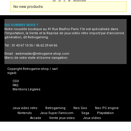
No new products.
QUI SOMMES NOUS ?
Notre nouvelle boutique au 41 Rue Basfroi Paris 11è est spécialisée dans
l'Importation, la Vente et la Reprise de jeux vidéo rétro import/pal d'ancienne
génération, dit Retrogaming.
Tél : 01 43 67 10 55 / 06 62 29 64 65.
Email :
webmaster@retrogame-shop.com
Merci de votre visite et bonne navigation.
Copyright Retrogame-shop / sarl
vigadi
CGV
FAQ
Mentions Légales
Jeux video retro
Retrogaming
Neo Geo
Nec PC engine
Nintendo
Jeux Super Famicom
Sega
Playstation
Arcade
Vente jeux video
Jeux oldies