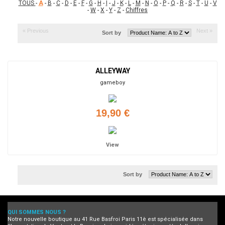
TOUS
-
A
-
B
-
C
-
D
-
E
-
F
-
G
-
H
-
I
-
J
-
K
-
L
-
M
-
N
-
O
-
P
-
Q
-
R
-
S
-
T
-
U
-
V
-
W
-
X
-
Y
-
Z
-
Chiffres
« Previous
Next »
Sort by
ALLEYWAY
gameboy
19,90 €
View
Sort by
QUI SOMMES NOUS ?
Notre nouvelle boutique au 41 Rue Basfroi Paris 11è est spécialisée dans