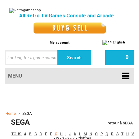
All Retro TV Games Console and Arcade
English
My account
0
MENU
Home
>
SEGA
SEGA
retour à SEGA
TOUS
-
A
-
B
-
C
-
D
-
E
-
F
-
G
-
H
-
I
-
J
-
K
-
L
-
M
-
N
-
O
-
P
-
Q
-
R
-
S
-
T
-
U
-
V
-
W
-
X
-
Y
-
Z
-
Chiffres