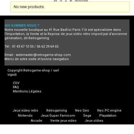
No new products.
QUI SOMMES NOUS ?
Notre nouvelle boutique au 41 Rue Basfroi Paris 11è est spécialisée dans
l'Importation, la Vente et la Reprise de jeux vidéo rétro import/pal d'ancienne
génération, dit Retrogaming.
Tél : 01 43 67 10 55 / 06 62 29 64 65.
Email :
webmaster@retrogame-shop.com
Merci de votre visite et bonne navigation.
Copyright Retrogame-shop / sarl
vigadi
CGV
FAQ
Mentions Légales
Jeux video retro
Retrogaming
Neo Geo
Nec PC engine
Nintendo
Jeux Super Famicom
Sega
Playstation
Arcade
Vente jeux video
Jeux oldies