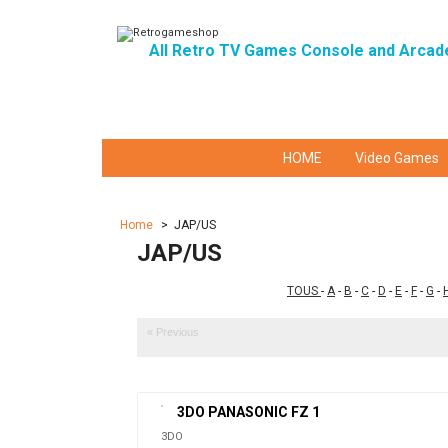
All Retro TV Games Console and Arcad
HOME
Video Games
Home
>
JAP/US
JAP/US
TOUS
-
A
-
B
-
C
-
D
-
E
-
F
-
G
-
« Previous
3DO PANASONIC FZ 1
3DO