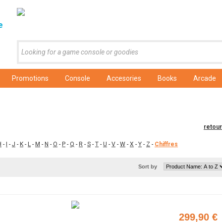
e
Promotions
Console
Accesories
Books
Arcade
retou
H
-
I
-
J
-
K
-
L
-
M
-
N
-
O
-
P
-
Q
-
R
-
S
-
T
-
U
-
V
-
W
-
X
-
Y
-
Z
-
Chiffres
Sort by
299,90 €