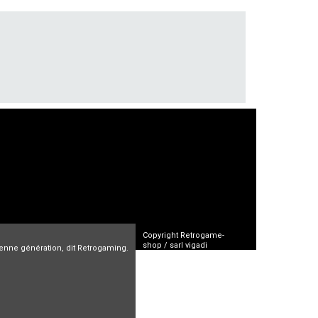
Copyright Retrogame-
shop / sarl vigadi
cienne génération, dit Retrogaming.
CGV
FAQ
Mentions Légales