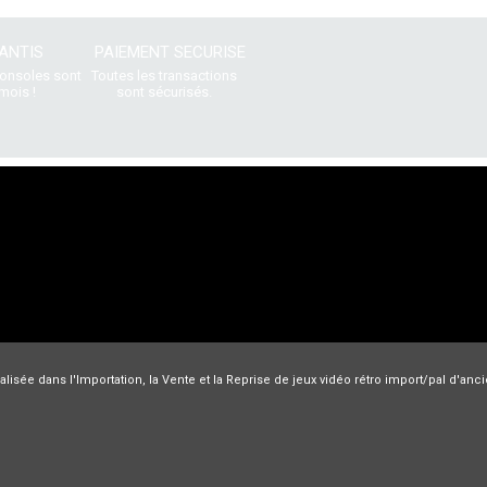
ANTIS
PAIEMENT SECURISE
consoles sont
Toutes les transactions
mois !
sont sécurisés.
lisée dans l'Importation, la Vente et la Reprise de jeux vidéo rétro import/pal d'an