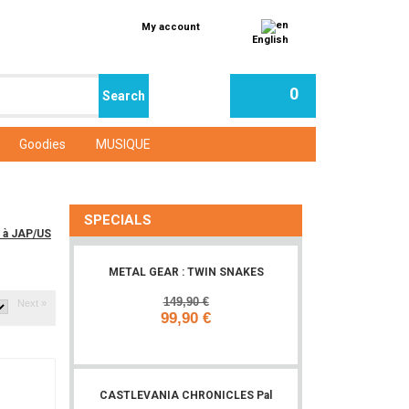
My account
English
0
Goodies
MUSIQUE
SPECIALS
r à JAP/US
METAL GEAR : TWIN SNAKES
149,90 €
Next »
99,90 €
Add to cart
CASTLEVANIA CHRONICLES Pal