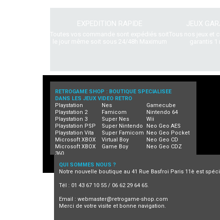
EXPEDITION RAPIDE
JEUX GAR
Toutes vos commande sont expédiés soit
Tous nos jeux et 
le jour même soit sous 24/48h Maximum
garantis 1 
RETROGAME SHOP : BOUTIQUE SPECIALISEE
DANS LES JEUX VIDEO RETRO
Playstation
Nes
Gamecube
Playstation 2
Famicom
Nintendo 64
Playstation 3
Super Nes
Wii
Playstation PSP
Super Nintendo
Neo Geo AES
Playstation Vita
Super Famicom
Neo Geo Pocket
Microsoft XBOX
Virtual Boy
Neo Geo CD
Microsoft XBOX
Game Boy
Neo Geo CDZ
360
QUI SOMMES NOUS ?
Notre nouvelle boutique au 41 Rue Basfroi Paris 11è est spécia
Tél : 01 43 67 10 55 / 06 62 29 64 65.
Email :
webmaster@retrogame-shop.com
Merci de votre visite et bonne navigation.