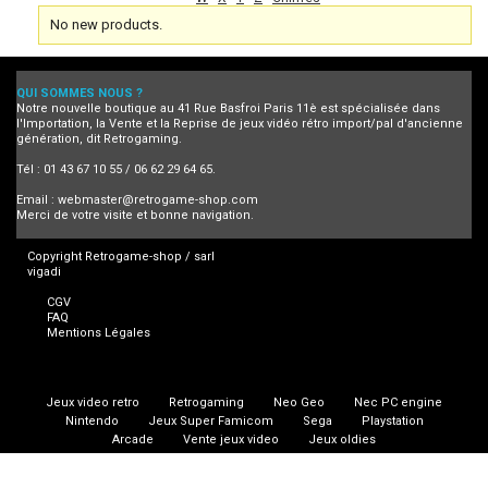
No new products.
QUI SOMMES NOUS ?
Notre nouvelle boutique au 41 Rue Basfroi Paris 11è est spécialisée dans
l'Importation, la Vente et la Reprise de jeux vidéo rétro import/pal d'ancienne
génération, dit Retrogaming.
Tél : 01 43 67 10 55 / 06 62 29 64 65.
Email :
webmaster@retrogame-shop.com
Merci de votre visite et bonne navigation.
Copyright Retrogame-shop / sarl
vigadi
CGV
FAQ
Mentions Légales
Jeux video retro
Retrogaming
Neo Geo
Nec PC engine
Nintendo
Jeux Super Famicom
Sega
Playstation
Arcade
Vente jeux video
Jeux oldies