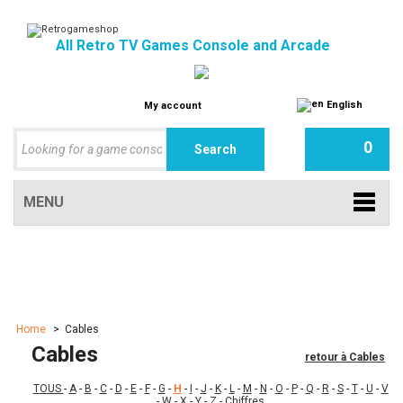
All Retro TV Games Console and Arcade
English
My account
0
MENU
Home
>
Cables
Cables
retour à Cables
TOUS
-
A
-
B
-
C
-
D
-
E
-
F
-
G
-
H
-
I
-
J
-
K
-
L
-
M
-
N
-
O
-
P
-
Q
-
R
-
S
-
T
-
U
-
V
-
W
-
X
-
Y
-
Z
-
Chiffres