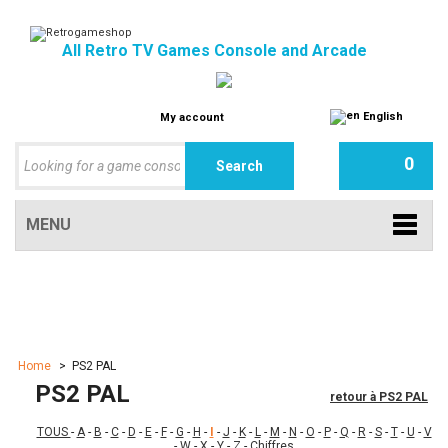
All Retro TV Games Console and Arcade
English
My account
0
MENU
Home
>
PS2 PAL
PS2 PAL
retour à PS2 PAL
TOUS
-
A
-
B
-
C
-
D
-
E
-
F
-
G
-
H
-
I
-
J
-
K
-
L
-
M
-
N
-
O
-
P
-
Q
-
R
-
S
-
T
-
U
-
V
-
W
-
X
-
Y
-
Z
-
Chiffres