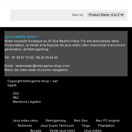
Sort by
QUI SOMMES NOUS ?
Notre nouvelle boutique au 41 Rue Basfroi Paris 11è est spécialisée dans
l'Importation, la Vente et la Reprise de jeux vidéo rétro import/pal d'ancienne
génération, dit Retrogaming.
Tél : 01 43 67 10 55 / 06 62 29 64 65.
Email :
webmaster@retrogame-shop.com
Merci de votre visite et bonne navigation.
Copyright Retrogame-shop / sarl
vigadi
CGV
FAQ
Mentions Légales
Jeux video retro
Retrogaming
Neo Geo
Nec PC engine
Nintendo
Jeux Super Famicom
Sega
Playstation
Arcade
Vente jeux video
Jeux oldies