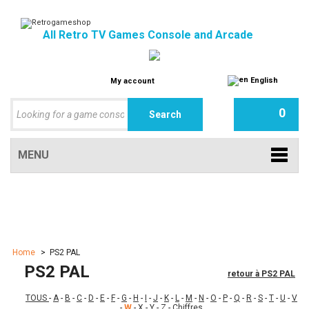
All Retro TV Games Console and Arcade
English
My account
0
MENU
Home
>
PS2 PAL
PS2 PAL
retour à PS2 PAL
TOUS
-
A
-
B
-
C
-
D
-
E
-
F
-
G
-
H
-
I
-
J
-
K
-
L
-
M
-
N
-
O
-
P
-
Q
-
R
-
S
-
T
-
U
-
V
-
W
-
X
-
Y
-
Z
-
Chiffres