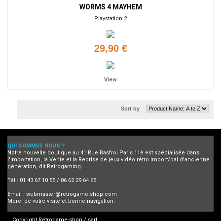
WORMS 4 MAYHEM
Playstation 2
29,90 €
View
Sort by
QUI SOMMES NOUS ?
Notre nouvelle boutique au 41 Rue Basfroi Paris 11è est spécialisée dans
l'Importation, la Vente et la Reprise de jeux vidéo rétro import/pal d'ancienne
génération, dit Retrogaming.
Tél : 01 43 67 10 55 / 06 62 29 64 65.
Email :
webmaster@retrogame-shop.com
Merci de votre visite et bonne navigation.
Copyright Retrogame-shop / sarl