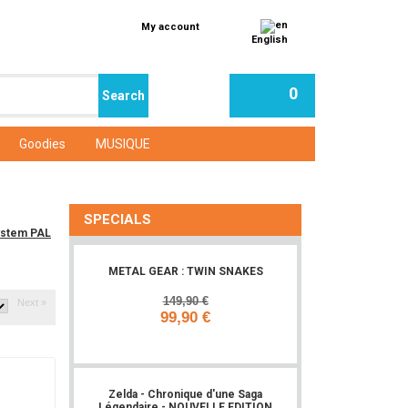
My account
English
0
Goodies
MUSIQUE
SPECIALS
ystem PAL
METAL GEAR : TWIN SNAKES
149,90 €
Next »
99,90 €
Add to cart
Zelda - Chronique d'une Saga
Légendaire - NOUVELLE EDITION