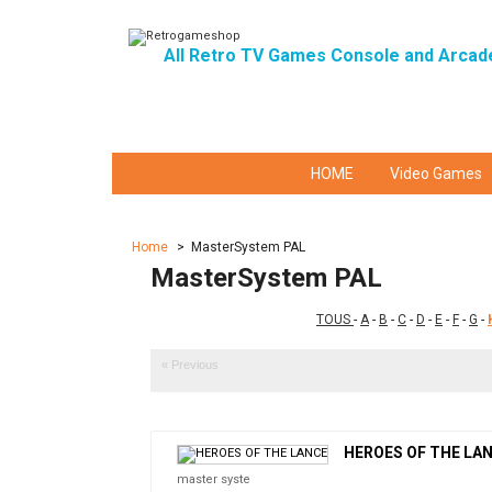
All Retro TV Games Console and Arcad
HOME
Video Games
Home
>
MasterSystem PAL
MasterSystem PAL
TOUS
-
A
-
B
-
C
-
D
-
E
-
F
-
G
-
« Previous
HEROES OF THE LA
master syste