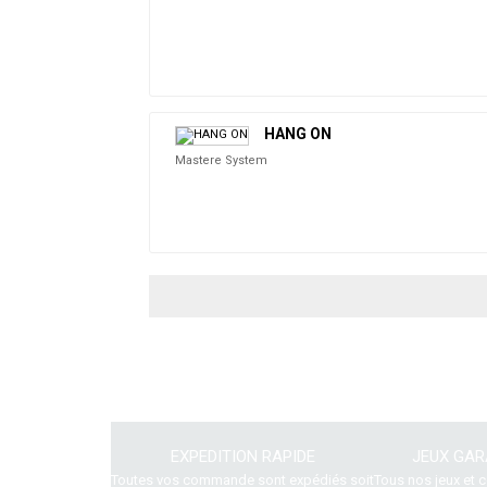
HANG ON
Mastere System
EXPEDITION RAPIDE
JEUX GAR
Toutes vos commande sont expédiés soit
Tous nos jeux et 