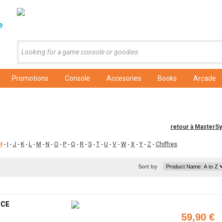
e
Promotions
Console
Accesories
Books
Arcade
retour à MasterS
H
-
I
-
J
-
K
-
L
-
M
-
N
-
O
-
P
-
Q
-
R
-
S
-
T
-
U
-
V
-
W
-
X
-
Y
-
Z
-
Chiffres
Sort by
NCE
59,90 €