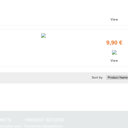
Add to cart
View
9,90 €
View
Sort by
ANTIS
PAIEMENT SECURISE
consoles sont
Toutes les transactions