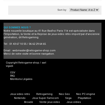
Sort by
QUI SOMMES NOUS ?
Notre nouvelle boutique au 41 Rue Basfroi Paris 11è est spécialisée dans
l'Importation, la Vente et la Reprise de jeux vidéo rétro import/pal d'ancienne
génération, dit Retrogaming.
Tél : 01 43 67 10 55 / 06 62 29 64 65.
Email :
webmaster@retrogame-shop.com
Merci de votre visite et bonne navigation.
Copyright Retrogame-shop / sarl
vigadi
CGV
FAQ
Mentions Légales
Jeux video retro
Retrogaming
Neo Geo
Nec PC engine
Nintendo
Jeux Super Famicom
Sega
Playstation
Arcade
Vente jeux video
Jeux oldies