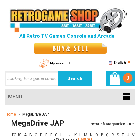
All Retro TV Games Console and Arcade
English
My account
0
MENU
Home
>
MegaDrive JAP
MegaDrive JAP
retour à MegaDrive JAP
TOUS
-
A
-
B
-
C
-
D
-
E
-
F
-
G
-
H
-
I
-
J
-
K
-
L
-
M
-
N
-
O
-
P
-
Q
-
R
-
S
-
T
-
U
-
V
-
W
-
X
-
Y
-
Z
-
Chiffres