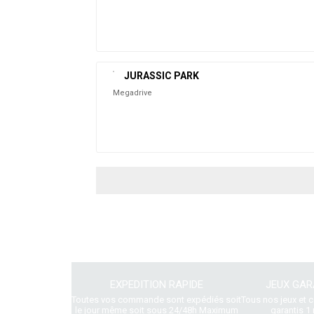
JURASSIC PARK
Megadrive
EXPEDITION RAPIDE
JEUX GAR
Toutes vos commande sont expédiés soit
Tous nos jeux et 
le jour même soit sous 24/48h Maximum
garantis 1 