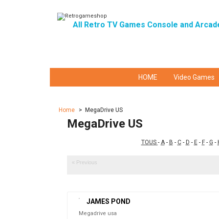
All Retro TV Games Console and Arcad
HOME
Video Games
Home
>
MegaDrive US
MegaDrive US
TOUS
-
A
-
B
-
C
-
D
-
E
-
F
-
G
-
« Previous
JAMES POND
Megadrive usa