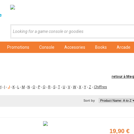
e
Promotions
Console
Accesories
Books
Arcade
retour à Meg
H
-
I
-
J
-
K
-
L
-
M
-
N
-
O
-
P
-
Q
-
R
-
S
-
T
-
U
-
V
-
W
-
X
-
Y
-
Z
-
Chiffres
Sort by
19,90 €