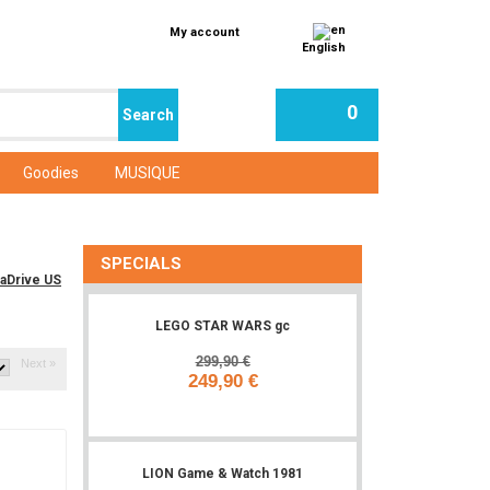
My account
English
0
Goodies
MUSIQUE
SPECIALS
aDrive US
LEGO STAR WARS gc
299,90 €
Next »
249,90 €
Add to cart
LION Game & Watch 1981