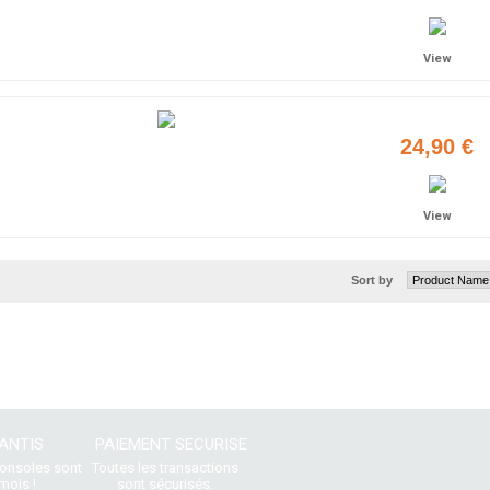
View
24,90 €
View
Sort by
ANTIS
PAIEMENT SECURISE
consoles sont
Toutes les transactions
mois !
sont sécurisés.