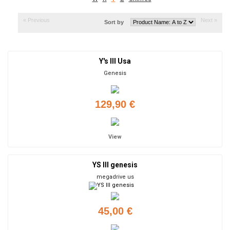
« Previous
Next »
Sort by
Y's III Usa
Genesis
129,90 €
View
YS III genesis
megadrive us
45,00 €