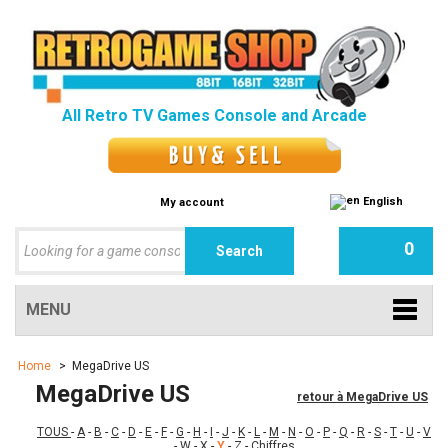
All Retro TV Games Console and Arcade
English
My account
0
MENU
Home
>
MegaDrive US
MegaDrive US
retour à MegaDrive US
TOUS
-
A
-
B
-
C
-
D
-
E
-
F
-
G
-
H
-
I
-
J
-
K
-
L
-
M
-
N
-
O
-
P
-
Q
-
R
-
S
-
T
-
U
-
V
-
W
-
X
-
Y
-
Z
-
Chiffres