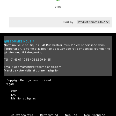
View
Sort by
QUI SOMMES NOUS ?
Notre nouvelle boutique au 41 Rue Basfroi Paris 11è est spécialisée dans
l'Importation, la Vente et la Reprise de jeux vidéo rétro import/pal d'ancienne
génération, dit Retrogaming.
Tél : 01 43 67 10 55 / 06 62 29 64 65.
Email :
webmaster@retrogame-shop.com
Merci de votre visite et bonne navigation.
Copyright Retrogame-shop / sarl
vigadi
CGV
FAQ
Mentions Légales
Jeux video retro
Retrogaming
Neo Geo
Nec PC engine