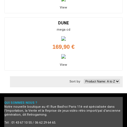
View
DUNE
mega cd
169,90 €
View
Sort by
QUI SOMMES NOUS ?
Notre nouvelle boutique au 41 Rue Basfroi Paris 11è est spécialisée dans
l'Importation, la Vente et la Reprise de jeux vidéo rétro import/pal d'ancienne
génération, dit Retrogaming.
Tél : 01 43 67 10 55 / 06 62 29 64 65.