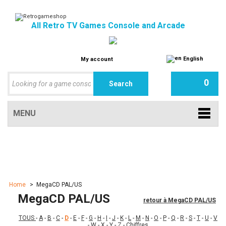
All Retro TV Games Console and Arcade
English
My account
0
MENU
Home
>
MegaCD PAL/US
MegaCD PAL/US
retour à MegaCD PAL/US
TOUS
-
A
-
B
-
C
-
D
-
E
-
F
-
G
-
H
-
I
-
J
-
K
-
L
-
M
-
N
-
O
-
P
-
Q
-
R
-
S
-
T
-
U
-
V
-
W
-
X
-
Y
-
Z
-
Chiffres