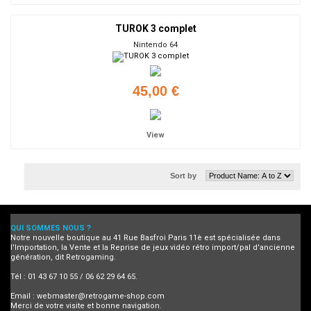
TUROK 3 complet
Nintendo 64
45,00 €
View
Sort by
QUI SOMMES NOUS ?
Notre nouvelle boutique au 41 Rue Basfroi Paris 11è est spécialisée dans
l'Importation, la Vente et la Reprise de jeux vidéo rétro import/pal d'ancienne
génération, dit Retrogaming.
Tél : 01 43 67 10 55 / 06 62 29 64 65.
Email :
webmaster@retrogame-shop.com
Merci de votre visite et bonne navigation.