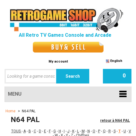
All Retro TV Games Console and Arcade
English
My account
0
MENU
Home
>
N64 PAL
N64 PAL
retour à N64 PAL
TOUS
-
A
-
B
-
C
-
D
-
E
-
F
-
G
-
H
-
I
-
J
-
K
-
L
-
M
-
N
-
O
-
P
-
Q
-
R
-
S
-
T
-
U
-
V
-
W
-
X
-
Y
-
Z
-
Chiffres