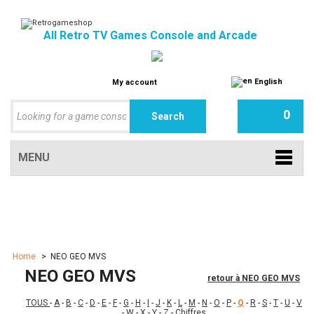
All Retro TV Games Console and Arcade
English
My account
0
MENU
Home
>
NEO GEO MVS
NEO GEO MVS
retour à NEO GEO MVS
TOUS
-
A
-
B
-
C
-
D
-
E
-
F
-
G
-
H
-
I
-
J
-
K
-
L
-
M
-
N
-
O
-
P
-
Q
-
R
-
S
-
T
-
U
-
V
-
W
-
X
-
Y
-
Z
-
Chiffres