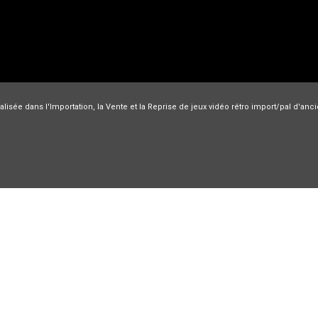
lisée dans l'Importation, la Vente et la Reprise de jeux vidéo rétro import/pal d'an
Nec PC engine
Nintendo
Jeux Super Famicom
Sega
Playstatio