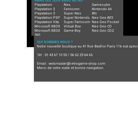
DANS LES JEUX VIDEO RETRO
Playstation
Nes
Gamecube
Playstation 2
Famicom
Nintendo 64
Playstation 3
Super Nes
Wii
Playstation PSP
Super Nintendo
Neo Geo AES
Playstation Vita
Super Famicom
Neo Geo Pocket
Microsoft XBOX
Virtual Boy
Neo Geo CD
Microsoft XBOX
Game Boy
Neo Geo CDZ
360
QUI SOMMES NOUS ?
Notre nouvelle boutique au 41 Rue Basfroi Paris 11è est spécia
Tél : 01 43 67 10 55 / 06 62 29 64 65.
Email :
webmaster@retrogame-shop.com
Merci de votre visite et bonne navigation.
Jeux video retro
Retrogaming
Neo Geo