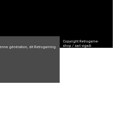
Copyright Retrogame-
shop / sarl vigadi
cienne génération, dit Retrogaming.
CGV
FAQ
Mentions Légales
n
Arcade
Vente jeux video
Jeux oldies