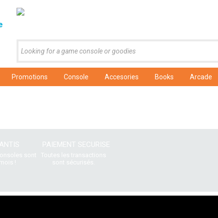
e
Promotions
Console
Accesories
Books
Arcade
ANTIS
PAIEMENT SECURISE
consoles sont
Toutes les transactions
mois !
sont sécurisés.