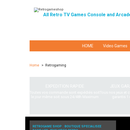
All Retro TV Games Console and Arcad
HOME
Video Games
Home
>
Retrogaming
EXPEDITION RAPIDE
JEUX GAR
Toutes vos commande sont expédiés soit
Tous nos jeux et 
le jour même soit sous 24/48h Maximum
garantis 1 
RETROGAME SHOP : BOUTIQUE SPECIALISEE