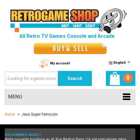
All Retro TV Games Console and Arcade
English
My account
0
MENU
Home
>
Jeux Super Famicom
QUI SOMMES NOUS ?
Notre nouvelle boutique au 41 Rue Basfroi Paris 11è est spécialisée dans