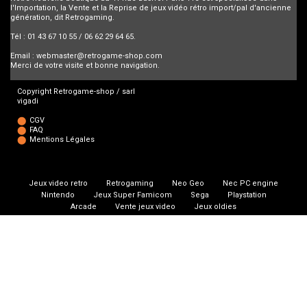
l'Importation, la Vente et la Reprise de jeux vidéo rétro import/pal d'ancienne
génération, dit Retrogaming.
Tél : 01 43 67 10 55 / 06 62 29 64 65.
Email :
webmaster@retrogame-shop.com
Merci de votre visite et bonne navigation.
Copyright Retrogame-shop / sarl
vigadi
CGV
FAQ
Mentions Légales
Jeux video retro
Retrogaming
Neo Geo
Nec PC engine
Nintendo
Jeux Super Famicom
Sega
Playstation
Arcade
Vente jeux video
Jeux oldies