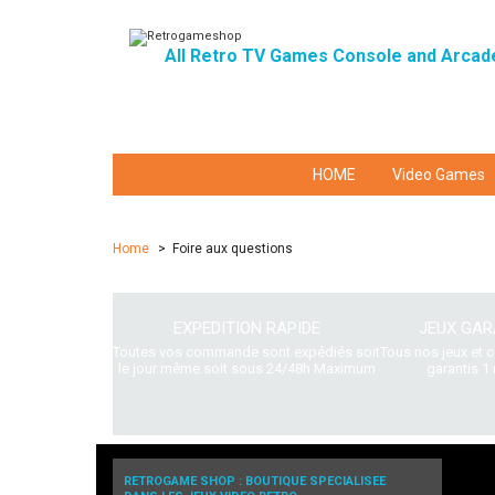
All Retro TV Games Console and Arcad
HOME
Video Games
Home
>
Foire aux questions
EXPEDITION RAPIDE
JEUX GAR
Toutes vos commande sont expédiés soit
Tous nos jeux et 
le jour même soit sous 24/48h Maximum
garantis 1 
RETROGAME SHOP : BOUTIQUE SPECIALISEE