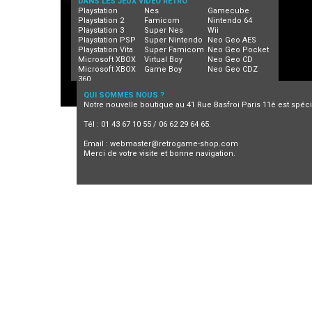
DANS LES JEUX VIDEO RETRO
Playstation
Nes
Gamecube
Playstation 2
Famicom
Nintendo 64
Playstation 3
Super Nes
Wii
Playstation PSP
Super Nintendo
Neo Geo AES
Playstation Vita
Super Famicom
Neo Geo Pocket
Microsoft XBOX
Virtual Boy
Neo Geo CD
Microsoft XBOX
Game Boy
Neo Geo CDZ
360
QUI SOMMES NOUS ?
Notre nouvelle boutique au 41 Rue Basfroi Paris 11è est spécia
Tél : 01 43 67 10 55 / 06 62 29 64 65.
Email :
webmaster@retrogame-shop.com
Merci de votre visite et bonne navigation.
Jeux video retro
Retrogaming
Neo Geo