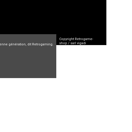
Copyright Retrogame-
shop / sarl vigadi
cienne génération, dit Retrogaming.
CGV
FAQ
Mentions Légales
n
Arcade
Vente jeux video
Jeux oldies