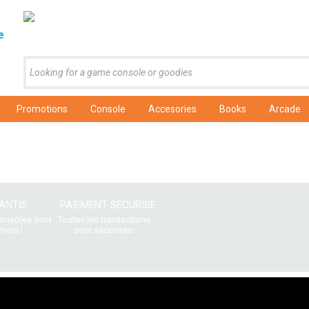
e
Promotions
Console
Accesories
Books
Arcade
ANTIS
PAIEMENT SECURISE
consoles sont
Toutes les transactions
mois !
sont sécurisés.