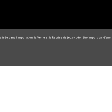
lisée dans l'Importation, la Vente et la Reprise de jeux vidéo rétro import/pal d'an
Nec PC engine
Nintendo
Jeux Super Famicom
Sega
Playstatio