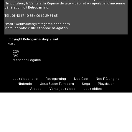
l'Importation, la Vente et la Reprise de jeux vidéo rétro import/pal d'ancienne
génération, dit Retrogaming.
Tél : 01 43 67 10 55 / 06 62 29 64 65.
Email :
webmaster@retrogame-shop.com
Merci de votre visite et bonne navigation.
Copyright Retrogame-shop / sarl
vigadi
CGV
FAQ
Mentions Légales
Jeux video retro
Retrogaming
Neo Geo
Nec PC engine
Nintendo
Jeux Super Famicom
Sega
Playstation
Arcade
Vente jeux video
Jeux oldies