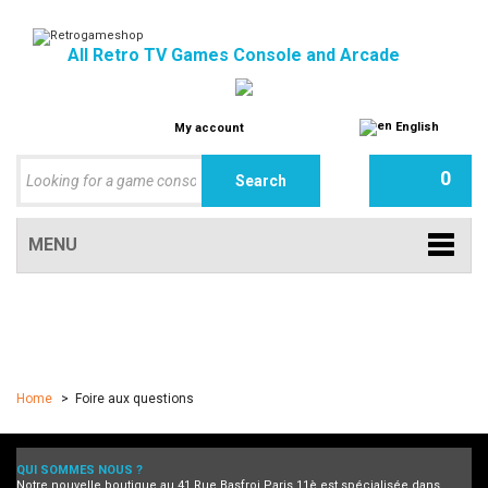
All Retro TV Games Console and Arcade
English
My account
0
MENU
Home
>
Foire aux questions
QUI SOMMES NOUS ?
Notre nouvelle boutique au 41 Rue Basfroi Paris 11è est spécialisée dans