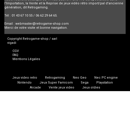
l'Importation, la Vente et la Reprise de jeux vidéo rétro import/pal d'ancienne
génération, dit Retrogaming.
Tél : 01 43 67 10 55 / 06 62 29 64 65.
Email :
webmaster@retrogame-shop.com
Merci de votre visite et bonne navigation.
Copyright Retrogame-shop / sarl
vigadi
CGV
FAQ
Mentions Légales
Jeux video retro
Retrogaming
Neo Geo
Nec PC engine
Nintendo
Jeux Super Famicom
Sega
Playstation
Arcade
Vente jeux video
Jeux oldies