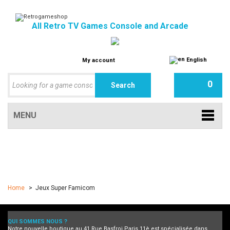
All Retro TV Games Console and Arcade
English
My account
0
MENU
Home
>
Jeux Super Famicom
QUI SOMMES NOUS ?
Notre nouvelle boutique au 41 Rue Basfroi Paris 11è est spécialisée dans