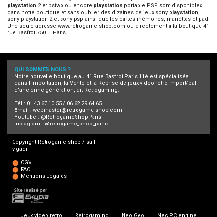
playstation
2 et pstwo ou encore
playstation
portable PSP sont disponibles
dans notre boutique et sans oublier des dizaines de jeux sony
playstation
,
sony playstation 2 et sony psp ainsi que les cartes mémoires, manettes et pad.
Une seule adresse www.retrogame-shop.com ou directement à la boutique 41
rue Basfroi 75011 Paris.
QUI SOMMES NOUS ?
Notre nouvelle boutique au 41 Rue Basfroi Paris 11è est spécialisée
dans l'Importation, la Vente et la Reprise de jeux vidéo rétro import/pal
d'ancienne génération, dit Retrogaming.
Tél : 01 43 67 10 55 / 06 62 29 64 65.
Email :
webmaster@retrogame-shop.com
Youtube :
@RetrogameShopParis
Instagram :
@retrogame_shop_paris
Copyright Retrogame-shop / sarl
vigadi
CGV
FAQ
Mentions Légales
Jeux video retro
Retrogaming
Neo Geo
Nec PC engine