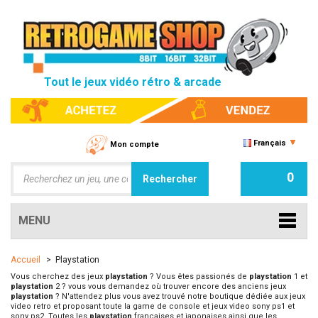
Tout le jeux vidéo rétro & arcade
Français
Mon compte
0
MENU
Accueil
>
Playstation
Vous cherchez des jeux
playstation
? Vous êtes passionés de
playstation
1 et
playstation
2 ? vous vous demandez où trouver encore des anciens jeux
playstation
? N'attendez plus vous avez trouvé notre boutique dédiée aux jeux
video retro et proposant toute la game de console et jeux video sony ps1 et
sony ps2. Toutes les
playstation
françaises et japonaises ainsi que les