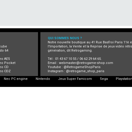
QUI SOMMES NOUS ?
Notre nouvelle boutique au 41 Rue Basfroi Paris 11è 
cube
l'Importation, la Vente et la Reprise de jeux vidéo rét
do 64
génération, dit Retrogaming.
eo AES
Tél : 01 43 67 10 55 / 06 62 29 64 65.
eo Pocket
Email :
webmaster@retrogame-shop.com
eo CD
Youtube :
@RetrogameShopParis
eo CDZ
Instagram :
@retrogame_shop_paris
Nec PC engine
Nintendo
Jeux Super Famicom
Sega
Playstatio