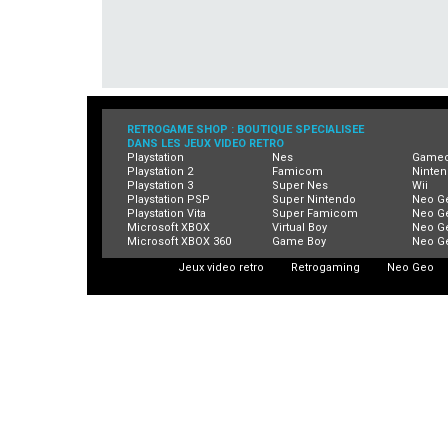
RETROGAME SHOP : BOUTIQUE SPECIALISEE
DANS LES JEUX VIDEO RETRO
Playstation
Nes
Game
Playstation 2
Famicom
Ninten
Playstation 3
Super Nes
Wii
Playstation PSP
Super Nintendo
Neo G
Playstation Vita
Super Famicom
Neo G
Microsoft XBOX
Virtual Boy
Neo G
Microsoft XBOX 360
Game Boy
Neo G
Jeux video retro
Retrogaming
Neo Geo