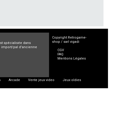
Copyright Retrogame-
shop / sarl vigadi
est spécialisée dans
ro import/pal d'ancienne
CGV
FAQ
Mentions Légales
n
Arcade
Vente jeux video
Jeux oldies