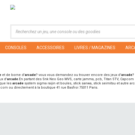
CONSOLES
ACCESSOIRES
LIVRES / MAGAZINES
ARC
e
et de borne d'
arcade
? vous vous demandez ou trouver encore des jeux d'
arcade
?
ux d'
arcade
.En partant des Snk Neo Geo MVS, carte jamma, pcb, Titan STV, Capcom 
que les
arcade
system sigma raijin et boules, stick sanwa, stick seimitsu et autre arc
p.com
ou directement à la boutique 41 rue Basfroi 75011 Paris.