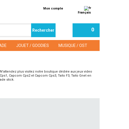
Mon compte
Français
0
ADE
JOUET / GOODIES
MUSIQUE / OST
 N'attendez plus visitez notre boutique dédiée aux jeux video
Cps1, Capcom Cps2 et Capcom Cps3, Taito F3, Taito Gnet en
ade stick.