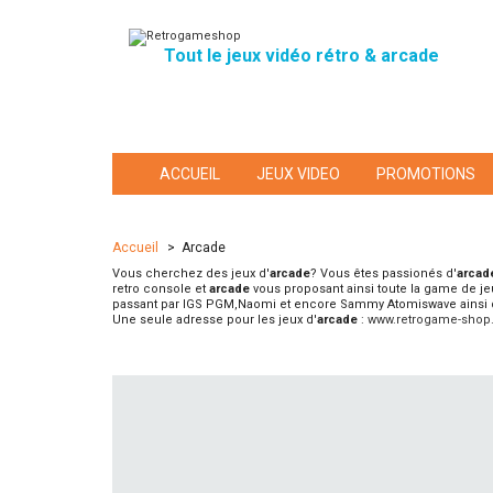
Tout le jeux vidéo rétro & arcade
ACCUEIL
JEUX VIDEO
PROMOTIONS
Accueil
>
Arcade
Vous cherchez des jeux d'
arcade
? Vous êtes passionés d'
arcad
retro console et
arcade
vous proposant ainsi toute la game de je
passant par IGS PGM,Naomi et encore Sammy Atomiswave ainsi 
Une seule adresse pour les jeux d'
arcade
:
www.retrogame-sho