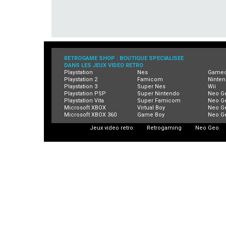
RETROGAME SHOP : BOUTIQUE SPECIALISEE
DANS LES JEUX VIDEO RETRO
Playstation
Nes
Game
Playstation 2
Famicom
Ninten
Playstation 3
Super Nes
Wii
Playstation PSP
Super Nintendo
Neo G
Playstation Vita
Super Famicom
Neo G
Microsoft XBOX
Virtual Boy
Neo G
Microsoft XBOX 360
Game Boy
Neo G
Jeux video retro
Retrogaming
Neo Geo