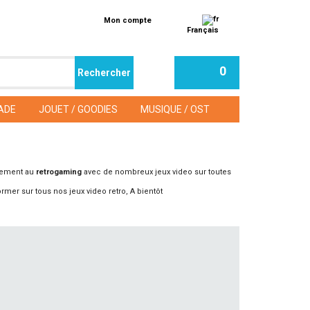
Mon compte
Français
0
ADE
JOUET / GOODIES
MUSIQUE / OST
vement au
retrogaming
avec de nombreux jeux video sur toutes
rmer sur tous nos jeux video retro, A bientôt