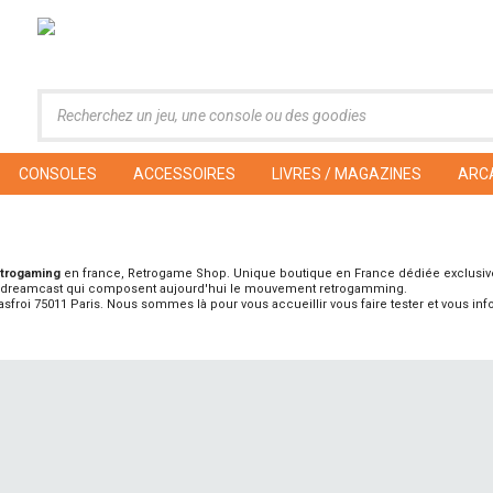
CONSOLES
ACCESSOIRES
LIVRES / MAGAZINES
ARC
etrogaming
en france, Retrogame Shop. Unique boutique en France dédiée exclusi
la dreamcast qui composent aujourd'hui le mouvement retrogamming.
asfroi 75011 Paris. Nous sommes là pour vous accueillir vous faire tester et vous info