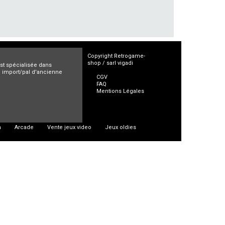
Copyright Retrogame-
shop / sarl vigadi
est spécialisée dans
ro import/pal d'ancienne
CGV
FAQ
Mentions Légales
n
Arcade
Vente jeux video
Jeux oldies