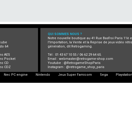
QUI SOMMES NOUS ?
Notre nouvelle boutique au 41 Rue Basfroi Paris 11è 
cube
l'Importation, la Vente et la Reprise de jeux vidéo rét
do 64
génération, dit Retrogaming.
eo AES
Tél : 01 43 67 10 55 / 06 62 29 64 65.
eo Pocket
Email :
webmaster@retrogame-shop.com
eo CD
Youtube :
@RetrogameShopParis
eo CDZ
Instagram :
@retrogame_shop_paris
Nec PC engine
Nintendo
Jeux Super Famicom
Sega
Playstatio