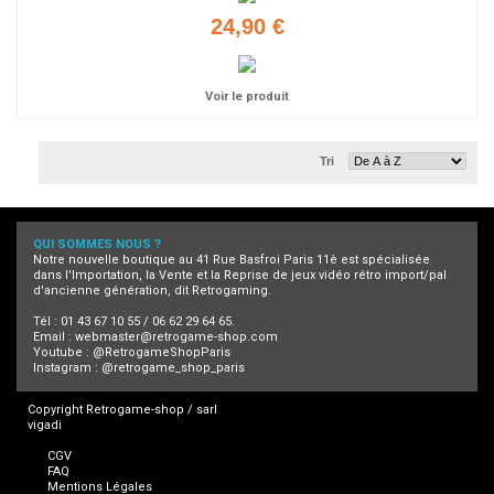
24,90 €
Voir le produit
Tri
QUI SOMMES NOUS ?
Notre nouvelle boutique au 41 Rue Basfroi Paris 11è est spécialisée
dans l'Importation, la Vente et la Reprise de jeux vidéo rétro import/pal
d'ancienne génération, dit Retrogaming.
Tél : 01 43 67 10 55 / 06 62 29 64 65.
Email :
webmaster@retrogame-shop.com
Youtube :
@RetrogameShopParis
Instagram :
@retrogame_shop_paris
Copyright Retrogame-shop / sarl
vigadi
CGV
FAQ
Mentions Légales