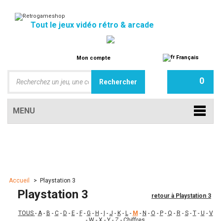
Tout le jeux vidéo rétro & arcade
Français
Mon compte
0
MENU
Accueil
>
Playstation 3
Playstation 3
retour à Playstation 3
TOUS
-
A
-
B
-
C
-
D
-
E
-
F
-
G
-
H
-
I
-
J
-
K
-
L
-
M
-
N
-
O
-
P
-
Q
-
R
-
S
-
T
-
U
-
V
-
W
-
X
-
Y
-
Z
-
Chiffres