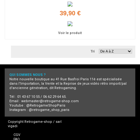
39,90 €
Voir le produit
Tri
QUI SOMMES NOUS ?
Notre nouvelle boutique au 41 Rue Basfroi Paris 11è est spécialisée
dans l'Importation, la Vente et la Reprise de jeux vidéo rétro import/pal
d'ancienne génération, dit Retrogaming.
Tél : 01 43 67 10 55 / 06 62 29 64 65.
Email :
webmaster@retrogame-shop.com
Youtube :
@RetrogameShopParis
Instagram :
@retrogame_shop_paris
Copyright Retrogame-shop / sarl
vigadi
CGV
FAQ