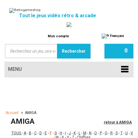
Tout le jeux vidéo rétro & arcade
Français
Mon compte
0
MENU
Accueil
>
AMIGA
AMIGA
retour à AMIGA
TOUS
-
A
-
B
-
C
-
D
-
E
-
F
-
G
-
H
-
I
-
J
-
K
-
L
-
M
-
N
-
O
-
P
-
Q
-
R
-
S
-
T
-
U
-
V
-
W
-
X
-
Y
-
Z
-
Chiffres