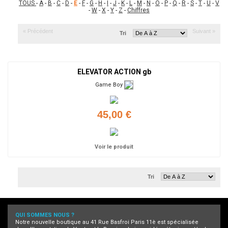
TOUS
-
A
-
B
-
C
-
D
-
E
-
F
-
G
-
H
-
I
-
J
-
K
-
L
-
M
-
N
-
O
-
P
-
Q
-
R
-
S
-
T
-
U
-
V
-
W
-
X
-
Y
-
Z
-
Chiffres
« Précédent
Suivant »
Tri
ELEVATOR ACTION gb
Game Boy
45,00 €
Voir le produit
Tri
QUI SOMMES NOUS ?
Notre nouvelle boutique au 41 Rue Basfroi Paris 11è est spécialisée