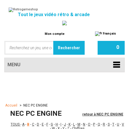
Tout le jeux vidéo rétro & arcade
Français
Mon compte
0
MENU
Accueil
>
NEC PC ENGINE
NEC PC ENGINE
retour à NEC PC ENGINE
TOUS
-
A
-
B
-
C
-
D
-
E
-
F
-
G
-
H
-
I
-
J
-
K
-
L
-
M
-
N
-
O
-
P
-
Q
-
R
-
S
-
T
-
U
-
V
-
W
-
X
-
Y
-
Z
-
Chiffres