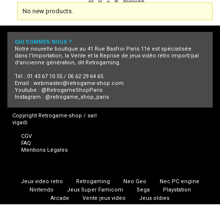
No new products.
QUI SOMMES NOUS ?
Notre nouvelle boutique au 41 Rue Basfroi Paris 11è est spécialisée
dans l'Importation, la Vente et la Reprise de jeux vidéo rétro import/pal
d'ancienne génération, dit Retrogaming.
Tél : 01 43 67 10 55 / 06 62 29 64 65.
Email :
webmaster@retrogame-shop.com
Youtube :
@RetrogameShopParis
Instagram :
@retrogame_shop_paris
Copyright Retrogame-shop / sarl
vigadi
CGV
FAQ
Mentions Légales
Jeux video retro
Retrogaming
Neo Geo
Nec PC engine
Nintendo
Jeux Super Famicom
Sega
Playstation
Arcade
Vente jeux video
Jeux oldies