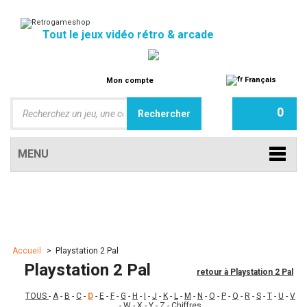
Tout le jeux vidéo rétro & arcade
Français
Mon compte
0
MENU
Accueil
>
Playstation 2 Pal
Playstation 2 Pal
retour à Playstation 2 Pal
TOUS
-
A
-
B
-
C
-
D
-
E
-
F
-
G
-
H
-
I
-
J
-
K
-
L
-
M
-
N
-
O
-
P
-
Q
-
R
-
S
-
T
-
U
-
V
-
W
-
X
-
Y
-
Z
-
Chiffres