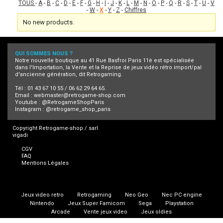
TOUS
-
A
-
B
-
C
-
D
-
E
-
F
-
G
-
H
-
I
-
J
-
K
-
L
-
M
-
N
-
O
-
P
-
Q
-
R
-
S
-
T
-
U
-
V
-
W
-
X
-
Y
-
Z
-
Chiffres
No new products.
QUI SOMMES NOUS ?
Notre nouvelle boutique au 41 Rue Basfroi Paris 11è est spécialisée
dans l'Importation, la Vente et la Reprise de jeux vidéo rétro import/pal
d'ancienne génération, dit Retrogaming.
Tél : 01 43 67 10 55 / 06 62 29 64 65.
Email :
webmaster@retrogame-shop.com
Youtube :
@RetrogameShopParis
Instagram :
@retrogame_shop_paris
Copyright Retrogame-shop / sarl
vigadi
CGV
FAQ
Mentions Légales
Jeux video retro
Retrogaming
Neo Geo
Nec PC engine
Nintendo
Jeux Super Famicom
Sega
Playstation
Arcade
Vente jeux video
Jeux oldies