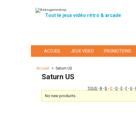
Tout le jeux vidéo rétro & arcade
ACCUEIL
JEUX VIDEO
PROMOTIONS
Accueil
>
Saturn US
Saturn US
TOUS
-
A
-
B
-
C
-
D
-
E
-
F
-
G
-
No new products.