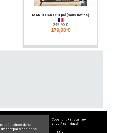
MARIO PARTY 3 pal (sans notice)
249,90 €
179,90 €
Ajouter
Copyright Retrogame-
shop / sarl vigadi
est spécialisée dans
ro import/pal d'ancienne
CGV