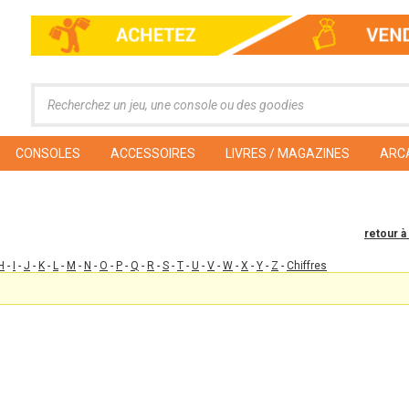
CONSOLES
ACCESSOIRES
LIVRES / MAGAZINES
ARC
retour à
H
-
I
-
J
-
K
-
L
-
M
-
N
-
O
-
P
-
Q
-
R
-
S
-
T
-
U
-
V
-
W
-
X
-
Y
-
Z
-
Chiffres