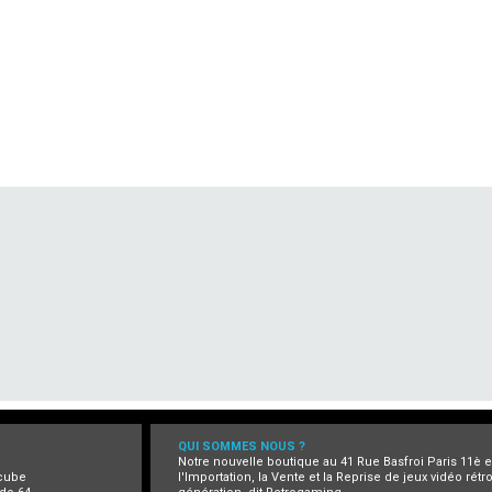
QUI SOMMES NOUS ?
Notre nouvelle boutique au 41 Rue Basfroi Paris 11è 
cube
l'Importation, la Vente et la Reprise de jeux vidéo rét