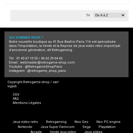
Tri
QUI SOMMES NOUS ?
Notre nouvelle boutique au 41 Rue Basfroi Paris 11è est spécialisée
dans l'Importation, la Vente et la Reprise de jeux vidéo rétro import/pal
d'ancienne génération, dit Retrogaming.
Tél : 01 43 67 10 55 / 06 62 29 64 65.
Email :
webmaster@retrogame-shop.com
Youtube :
@RetrogameShopParis
Instagram :
@retrogame_shop_paris
Copyright Retrogame-shop / sarl
vigadi
CGV
FAQ
Mentions Légales
Jeux video retro
Retrogaming
Neo Geo
Nec PC engine
Nintendo
Jeux Super Famicom
Sega
Playstation
Arcade
Vente jeux video
Jeux oldies