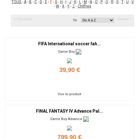
TOUS
-
A
-
B
-
C
-
D
-
E
-
F
-
G
-
H
-
I
-
J
-
K
-
L
-
M
-
N
-
O
-
P
-
Q
-
R
-
S
-
T
-
U
-
V
-
W
-
X
-
Y
-
Z
-
Chiffres
« Précédent
Suivant »
Tri
FIFA International soccer fah...
Game Boy
39,90 €
Ajouter
Voir le produit
FINAL FANTASY IV Advance Pal...
Game Boy Advance
799,90 €