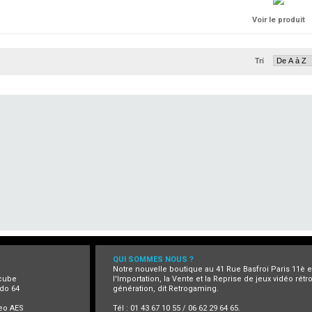
Voir le produit
Tri
QUI SOMMES NOUS ?
Notre nouvelle boutique au 41 Rue Basfroi Paris 11è 
cube
l'Importation, la Vente et la Reprise de jeux vidéo rét
do 64
génération, dit Retrogaming.
eo AES
Tél : 01 43 67 10 55 / 06 62 29 64 65.