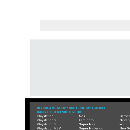
RETROGAME SHOP : BOUTIQUE SPECIALISEE
DANS LES JEUX VIDEO RETRO
Playstation
Nes
Game
Playstation 2
Famicom
Ninten
Playstation 3
Super Nes
Wii
Playstation PSP
Super Nintendo
Neo G