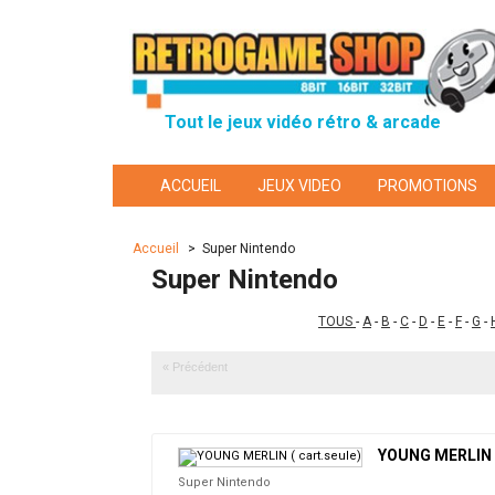
Tout le jeux vidéo rétro & arcade
ACCUEIL
JEUX VIDEO
PROMOTIONS
Accueil
>
Super Nintendo
Super Nintendo
TOUS
-
A
-
B
-
C
-
D
-
E
-
F
-
G
-
« Précédent
YOUNG MERLIN (
Super Nintendo