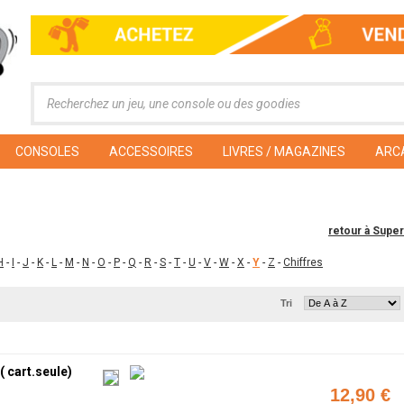
CONSOLES
ACCESSOIRES
LIVRES / MAGAZINES
ARC
retour à Supe
H
-
I
-
J
-
K
-
L
-
M
-
N
-
O
-
P
-
Q
-
R
-
S
-
T
-
U
-
V
-
W
-
X
-
Y
-
Z
-
Chiffres
Tri
 cart.seule)
12,90 €