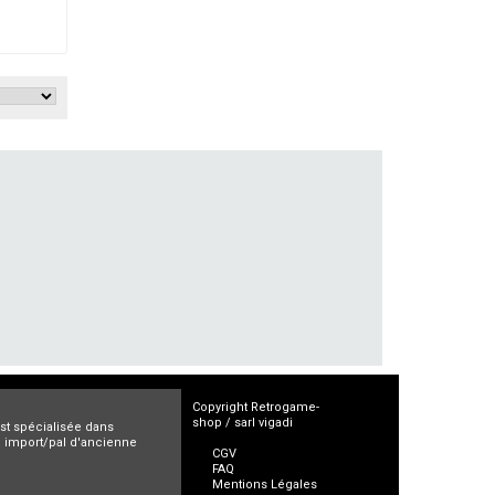
Copyright Retrogame-
shop / sarl vigadi
est spécialisée dans
ro import/pal d'ancienne
CGV
FAQ
Mentions Légales