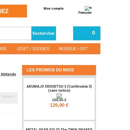
Mon compte
Français
0
ADE
JOUET / GOODIES
MUSIQUE / OST
LES PROMOS DU MOIS
r Nintendo
AKUMAJO DENSETSU 3 (Castlevania 3)
(sans notice)
Suivant »
199,90 €
129,90 €
Ajouter
METAL GEAR SOLID The TWIN SNAKES