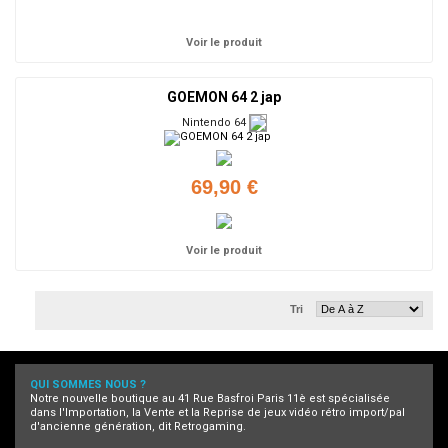
Ajouter
Voir le produit
GOEMON 64 2 jap
Nintendo 64
69,90 €
Voir le produit
Tri
QUI SOMMES NOUS ?
Notre nouvelle boutique au 41 Rue Basfroi Paris 11è est spécialisée
dans l'Importation, la Vente et la Reprise de jeux vidéo rétro import/pal
d'ancienne génération, dit Retrogaming.