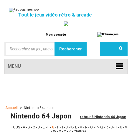
Tout le jeux vidéo rétro & arcade
Français
Mon compte
0
MENU
Accueil
>
Nintendo 64 Japon
Nintendo 64 Japon
retour à Nintendo 64 Japon
TOUS
-
A
-
B
-
C
-
D
-
E
-
F
-
G
-
H
-
I
-
J
-
K
-
L
-
M
-
N
-
O
-
P
-
Q
-
R
-
S
-
T
-
U
-
V
-
W
-
X
-
Y
-
Z
-
Chiffres