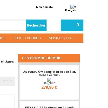
Mon compte
Français
0
ADE
JOUET / GOODIES
MUSIQUE / OST
LES PROMOS DU MOIS
o 64 Japon
OIL PANIC GW complet (très bon état,
tâches écrans)
Suivant »
349,90 €
279,90 €
Ajouter
JURASSIC PARK Operation Genesis