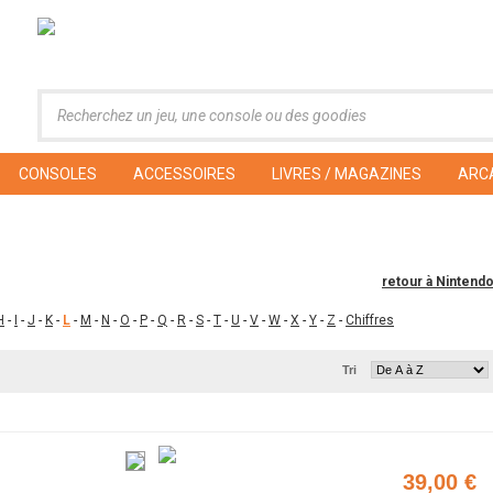
CONSOLES
ACCESSOIRES
LIVRES / MAGAZINES
ARC
retour à Nintend
H
-
I
-
J
-
K
-
L
-
M
-
N
-
O
-
P
-
Q
-
R
-
S
-
T
-
U
-
V
-
W
-
X
-
Y
-
Z
-
Chiffres
Tri
39,00 €