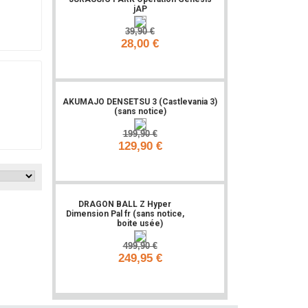
jAP
39,90 €
28,00 €
Ajouter
AKUMAJO DENSETSU 3 (Castlevania 3)
(sans notice)
199,90 €
129,90 €
Ajouter
DRAGON BALL Z Hyper
-50%
Dimension Pal fr (sans notice,
boite usée)
499,90 €
249,95 €
Ajouter