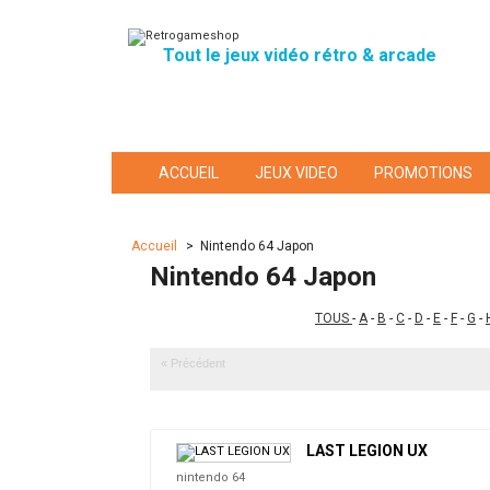
Tout le jeux vidéo rétro & arcade
ACCUEIL
JEUX VIDEO
PROMOTIONS
Accueil
>
Nintendo 64 Japon
Nintendo 64 Japon
TOUS
-
A
-
B
-
C
-
D
-
E
-
F
-
G
-
« Précédent
LAST LEGION UX
nintendo 64