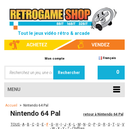
Tout le jeux vidéo rétro & arcade
Français
Mon compte
0
MENU
Accueil
>
Nintendo 64 Pal
Nintendo 64 Pal
retour à Nintendo 64 Pal
TOUS
-
A
-
B
-
C
-
D
-
E
-
F
-
G
-
H
-
I
-
J
-
K
-
L
-
M
-
N
-
O
-
P
-
Q
-
R
-
S
-
T
-
U
-
V
-
W
-
X
-
Y
-
Z
-
Chiffres