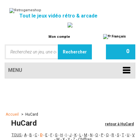
Tout le jeux vidéo rétro & arcade
Français
Mon compte
0
MENU
Accueil
>
HuCard
HuCard
retour à HuCard
TOUS
-
A
-
B
-
C
-
D
-
E
-
F
-
G
-
H
-
I
-
J
-
K
-
L
-
M
-
N
-
O
-
P
-
Q
-
R
-
S
-
T
-
U
-
V
-
W
-
X
-
Y
-
Z
-
Chiffres