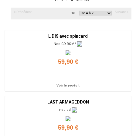
« Précédent
Suivant »
Tri
L DIS avec spincard
Nec CD-ROM²
59,90 €
Ajouter
Voir le produit
LAST ARMAGEDDON
nec cd
59,90 €