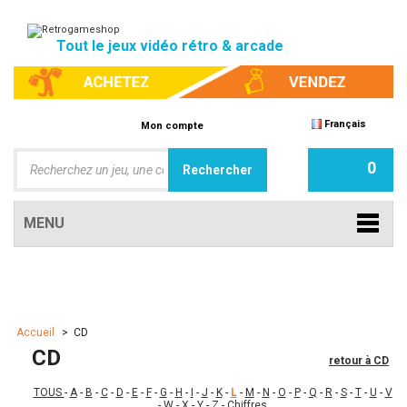
Tout le jeux vidéo rétro & arcade
Français
Mon compte
0
MENU
Accueil
>
CD
CD
retour à CD
TOUS
-
A
-
B
-
C
-
D
-
E
-
F
-
G
-
H
-
I
-
J
-
K
-
L
-
M
-
N
-
O
-
P
-
Q
-
R
-
S
-
T
-
U
-
V
-
W
-
X
-
Y
-
Z
-
Chiffres