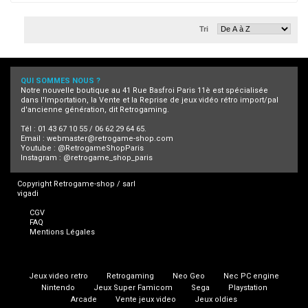
Tri
QUI SOMMES NOUS ?
Notre nouvelle boutique au 41 Rue Basfroi Paris 11è est spécialisée
dans l'Importation, la Vente et la Reprise de jeux vidéo rétro import/pal
d'ancienne génération, dit Retrogaming.
Tél : 01 43 67 10 55 / 06 62 29 64 65.
Email :
webmaster@retrogame-shop.com
Youtube :
@RetrogameShopParis
Instagram :
@retrogame_shop_paris
Copyright Retrogame-shop / sarl
vigadi
CGV
FAQ
Mentions Légales
Jeux video retro
Retrogaming
Neo Geo
Nec PC engine
Nintendo
Jeux Super Famicom
Sega
Playstation
Arcade
Vente jeux video
Jeux oldies