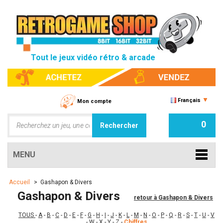
Tout le jeux vidéo rétro & arcade
Français
Mon compte
0
MENU
Accueil
>
Gashapon & Divers
Gashapon & Divers
retour à Gashapon & Divers
TOUS
-
A
-
B
-
C
-
D
-
E
-
F
-
G
-
H
-
I
-
J
-
K
-
L
-
M
-
N
-
O
-
P
-
Q
-
R
-
S
-
T
-
U
-
V
-
W
-
X
-
Y
-
Z
-
Chiffres