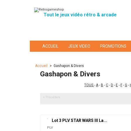
Tout le jeux vidéo rétro & arcade
ACCUEIL
JEUX VIDEO
PROMOTIONS
Accueil
>
Gashapon & Divers
Gashapon & Divers
TOUS
-
A
-
B
-
C
-
D
-
E
-
F
-
G
-
« Précédent
Lot 3 PLV STAR WARS III La...
PLV