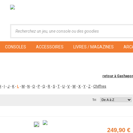
CONSOLES
ACCESSOIRES
LIVRES / MAGAZINES
ARC
retour à Gashapo
H
-
I
-
J
-
K
-
L
-
M
-
N
-
O
-
P
-
Q
-
R
-
S
-
T
-
U
-
V
-
W
-
X
-
Y
-
Z
-
Chiffres
Tri
249,90 €