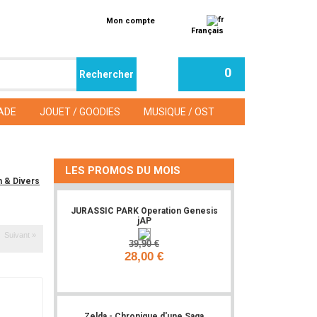
Mon compte
Français
0
ADE
JOUET / GOODIES
MUSIQUE / OST
LES PROMOS DU MOIS
n & Divers
JURASSIC PARK Operation Genesis
jAP
Suivant »
39,90 €
28,00 €
Ajouter
Zelda - Chronique d'une Saga