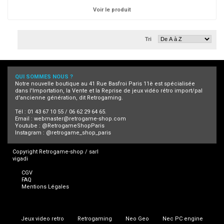
Voir le produit
Tri
QUI SOMMES NOUS ?
Notre nouvelle boutique au 41 Rue Basfroi Paris 11è est spécialisée
dans l'Importation, la Vente et la Reprise de jeux vidéo rétro import/pal
d'ancienne génération, dit Retrogaming.
Tél : 01 43 67 10 55 / 06 62 29 64 65.
Email :
webmaster@retrogame-shop.com
Youtube :
@RetrogameShopParis
Instagram :
@retrogame_shop_paris
Copyright Retrogame-shop / sarl
vigadi
CGV
FAQ
Mentions Légales
Jeux video retro
Retrogaming
Neo Geo
Nec PC engine