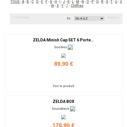
TOUS
-
A
-
B
-
C
-
D
-
E
-
F
-
G
-
H
-
I
-
J
-
K
-
L
-
M
-
N
-
O
-
P
-
Q
-
R
-
S
-
T
-
U
-
V
-
W
-
X
-
Y
-
Z
-
Chiffres
« Précédent
Suivant »
Tri
ZELDA Minish Cap SET 6 Porte...
Goodies
89,90 €
Ajouter
Voir le produit
ZELDA BOX
Soundtrack
179,90 €