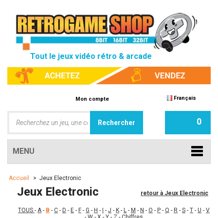
Tout le jeux vidéo rétro & arcade
Français
Mon compte
0
MENU
Accueil
>
Jeux Electronic
Jeux Electronic
retour à Jeux Electronic
TOUS
-
A
-
B
-
C
-
D
-
E
-
F
-
G
-
H
-
I
-
J
-
K
-
L
-
M
-
N
-
O
-
P
-
Q
-
R
-
S
-
T
-
U
-
V
-
W
-
X
-
Y
-
Z
-
Chiffres