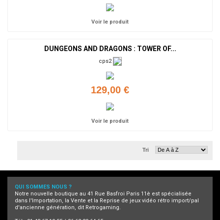
Voir le produit
DUNGEONS AND DRAGONS : TOWER OF...
cps2
129,00 €
Voir le produit
Tri
QUI SOMMES NOUS ?
Notre nouvelle boutique au 41 Rue Basfroi Paris 11è est spécialisée
dans l'Importation, la Vente et la Reprise de jeux vidéo rétro import/pal
d'ancienne génération, dit Retrogaming.