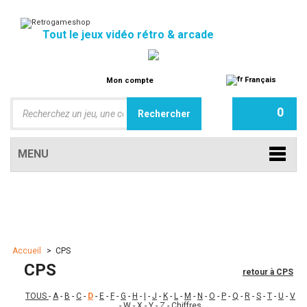
Tout le jeux vidéo rétro & arcade
Français
Mon compte
0
MENU
Accueil
>
CPS
CPS
retour à CPS
TOUS
-
A
-
B
-
C
-
D
-
E
-
F
-
G
-
H
-
I
-
J
-
K
-
L
-
M
-
N
-
O
-
P
-
Q
-
R
-
S
-
T
-
U
-
V
-
W
-
X
-
Y
-
Z
-
Chiffres