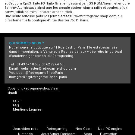
et Capcom Cps3, Taito F3, Taito Gnet en passant par IGS PGM,Naomi et encore
Sammy Atomiswave ainsi que les
arcade
system sigma raijin et boules, stick
sanwa, stick seimitsu et autre arcade stick.
Une seule adresse pour les jeux d'
arcade
:
www.retrogame-shop.com
ou
directement à la boutique 41 rue Basfroi 75011 Paris.
QUI SOMMES NOUS ?
Notre nouvelle boutique au 41 Rue Basfroi Paris 11è est spécialisée
dans l'Importation, la Vente et la Reprise de jeux vidéo rétro import/pal
d'ancienne génération, dit Retrogaming.
Tél : 01 43 67 10 55 / 06 62 29 64 65.
Email :
webmaster@retrogame-shop.com
Youtube :
@RetrogameShopParis
Instagram :
@retrogame_shop_paris
Copyright Retrogame-shop / sarl
vigadi
CGV
FAQ
Mentions Légales
Jeux video retro
Retrogaming
Neo Geo
Nec PC engine
Nintendo
Jeux Super Famicom
Sega
Playstation