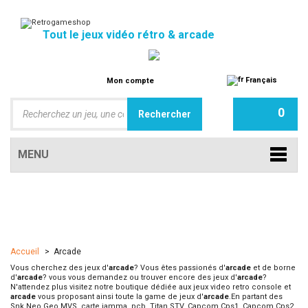
Tout le jeux vidéo rétro & arcade
Français
Mon compte
0
MENU
Accueil
>
Arcade
Vous cherchez des jeux d'
arcade
? Vous êtes passionés d'
arcade
et de borne
d'
arcade
? vous vous demandez ou trouver encore des jeux d'
arcade
?
N'attendez plus visitez notre boutique dédiée aux jeux video retro console et
arcade
vous proposant ainsi toute la game de jeux d'
arcade
.En partant des
Snk Neo Geo MVS, carte jamma, pcb, Titan STV, Capcom Cps1, Capcom Cps2