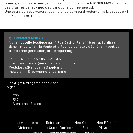
la neo geo pocket et neogeo pocket color ou encore
NEOGEO
MVS ainsi que
des dizaines de jeux neo geo cartouche ou
neo geo
cd.
Une seule adresse
www.retrogame-shop.com
ou directement à la boutique 41
Rue Basfroi 75011 Paris.
QUI SOMMES NOUS ?
Notre nouvelle boutique au 41 Rue Basfroi Paris 11è est spécialisée
dans l'Importation, la Vente et la Reprise de jeux vidéo rétro import/pal
d'ancienne génération, dit Retrogaming.
Tél : 01 43 67 10 55 / 06 62 29 64 65.
Email :
webmaster@retrogame-shop.com
Youtube :
@RetrogameShopParis
Instagram :
@retrogame_shop_paris
Copyright Retrogame-shop / sarl
vigadi
CGV
FAQ
Mentions Légales
Jeux video retro
Retrogaming
Neo Geo
Nec PC engine
Nintendo
Jeux Super Famicom
Sega
Playstation
Arcade
Vente jeux video
Jeux oldies