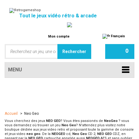
Tout le jeux vidéo rétro & arcade
Français
Mon compte
0
MENU
Accueil
>
Neo Geo
Vous cherchez des jeux
NEO GEO
? Vous êtes passionés de
NeoGeo
? vous
vous demandez où trouver un jeu
Neo Geo
? N'attendez plus visitez notre
boutique dédiée aux jeux video retro et proposant toute la gamme de console
et jeux video
neo geo
. De la
NEOGEO
cd,
Neo Geo
CD 2,
NEO GEO
CDZ, en
passant par la
NEO GEO
cartouche appelée aussi
NEOGEO
AES et sans oublier